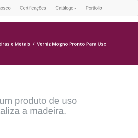
nosco
Certificações
Catálogo
Portfolio
iras e Metais
/
Verniz Mogno Pronto Para Uso
 um produto de uso
taliza a madeira.