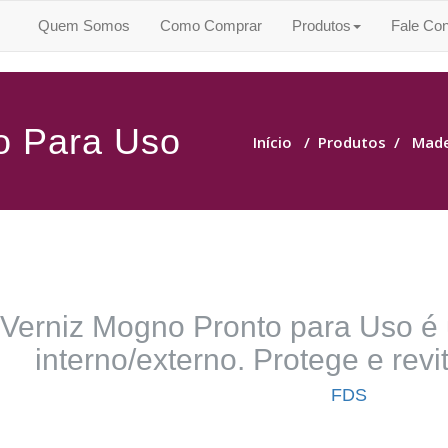
Quem Somos
Como Comprar
Produtos
Fale Co
o Para Uso
Início
/
Produtos
/
Made
Verniz Mogno Pronto para Uso é
interno/externo. Protege e revi
FDS