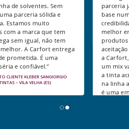
parceria já dura 14 de anos com
base numa relação de confiança e
credibilidade. A Carfort tem a
melhor entrega do Estado,
produtos de qualidade com boa
aceitação aqui na região norte. Com
a Carfort, conseguimos oferecer
um mix variado de produtos, desde
a tinta acrílica até a massa plástica
na linha automotiva. Por tudo isso,
é uma empresa que vem crescendo
no mercado.”
CLIENTE JEREMIAS VALFRÉ LOJA PINTMAIS – SÃO
MATEUS (ES)