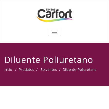
TOGGLE
NAVIGATION
Diluente Poliuretano
Início
/
Produtos
/
Solventes
/
Diluente Poliuretano